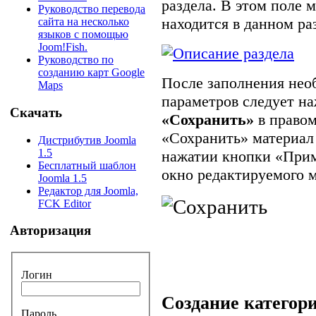
раздела. В этом поле 
Руководство перевода
находится в данном ра
сайта на несколько
языков с помощью
Joom!Fish.
Руководство по
созданию карт Google
После заполнения нео
Maps
параметров следует н
Скачать
«Сохранить»
в правом
«Сохранить» материал 
Дистрибутив Joomla
1.5
нажатии кнопки «Прим
Бесплатный шаблон
окно редактируемого м
Joomla 1.5
Редактор для Joomla,
FCK Editor
Авторизация
Логин
Создание категор
Пароль