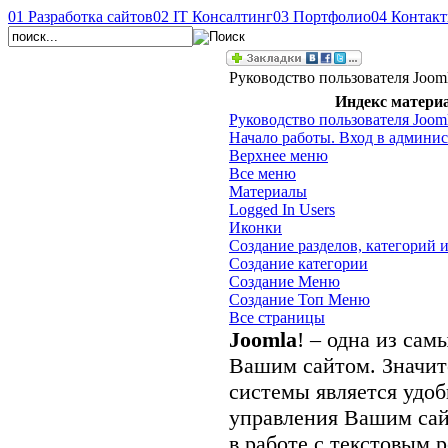
01
Разработка сайтов
02
IT Консалтинг
03
Портфолио
04
Контак
Руководство пользователя Jooml
Индекс матери
Руководство пользователя Jooml
Начало работы. Вход в админи
Верхнее меню
Все меню
Материалы
Logged In Users
Иконки
Создание разделов, категорий 
Создание категории
Создание Меню
Создание Топ Меню
Все страницы
Joomla
! – одна из са
Вашим сайтом. Значи
системы является удо
управления Вашим сай
в работе с текстовым 