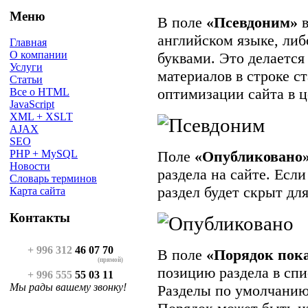
Меню
В поле
«Псевдоним»
в
английском языке, ли
Главная
О компании
буквами. Это делается
Услуги
материалов в строке ст
Статьи
оптимизации сайта в ц
Все о HTML
JavaScript
XML + XSLT
AJAX
SEO
PHP + MySQL
Поле
«Опубликовано
Новости
раздела на сайте. Есл
Словарь терминов
раздел будет скрыт дл
Карта сайта
Контакты
+ 996 312
46 07 70
В поле
«Порядок пок
(прямой)
позицию раздела в спи
+ 996 555
55 03 11
Мы рады вашему звонку!
Разделы по умолчанию