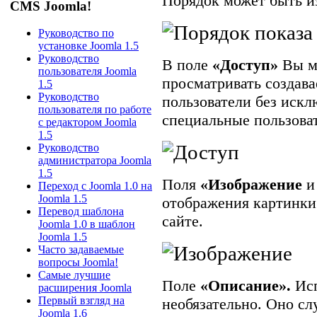
Порядок может быть и
CMS Joomla!
Руководство по
установке Joomla 1.5
Руководство
В поле
«Доступ»
Вы мо
пользователя Joomla
просматривать создава
1.5
Руководство
пользователи без искл
пользователя по работе
специальные пользова
с редактором Joomla
1.5
Руководство
администратора Joomla
1.5
Поля
«Изображение
Переход с Joomla 1.0 на
Joomla 1.5
отображения картинки 
Перевод шаблона
сайте.
Joomla 1.0 в шаблон
Joomla 1.5
Часто задаваемые
вопросы Joomla!
Самые лучшие
Поле
«Описание».
Исп
расширения Joomla
Первый взгляд на
необязательно. Оно сл
Joomla 1.6