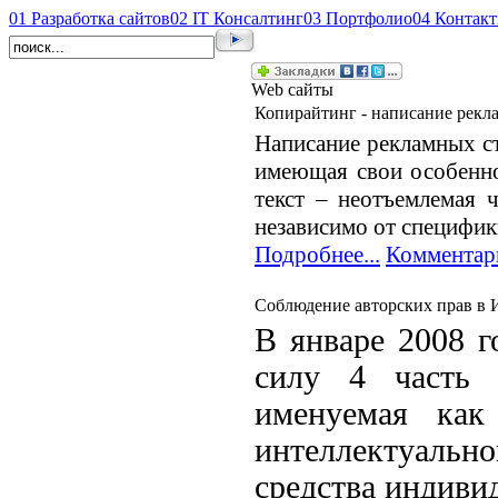
01
Разработка сайтов
02
IT Консалтинг
03
Портфолио
04
Контак
Web сайты
Копирайтинг - написание рекл
Написание рекламных ст
имеющая свои особенно
текст – неотъемлемая 
независимо от специфик
Подробнее...
Комментар
Соблюдение авторских прав в 
В январе 2008 г
силу 4 часть 
именуемая как
интеллектуал
средства индиви