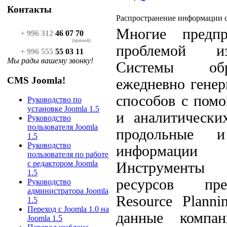
Контакты
Распространение информации с
Многие предпр
+ 996 312
46 07 70
(прямой)
проблемой и
+ 996 555
55 03 11
Мы рады вашему звонку!
Системы обр
CMS Joomla!
ежедневно гене
способов с пом
Руководство по
установке Joomla 1.5
и аналитически
Руководство
пользователя Joomla
продольные 
1.5
Руководство
информации 
пользователя по работе
с редактором Joomla
Инструменты
1.5
ресурсов пред
Руководство
администратора Joomla
Resource Plann
1.5
Переход с Joomla 1.0 на
данные компан
Joomla 1.5