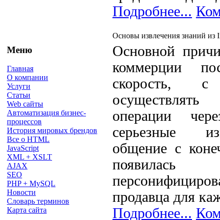
Подробнее...
Ком
Основы извлечения знаний из In
Основной причи
Меню
коммерции по
Главная
О компании
скорость, 
Услуги
Статьи
осуществлят
Web сайты
операции чере
Автоматизация бизнес-
процессов
серьезные из
История мировых брендов
Все о HTML
общение с коне
JavaScript
XML + XSLT
появилась
AJAX
SEO
персонифици
PHP + MySQL
Новости
продавца для ка
Словарь терминов
Подробнее...
Ком
Карта сайта