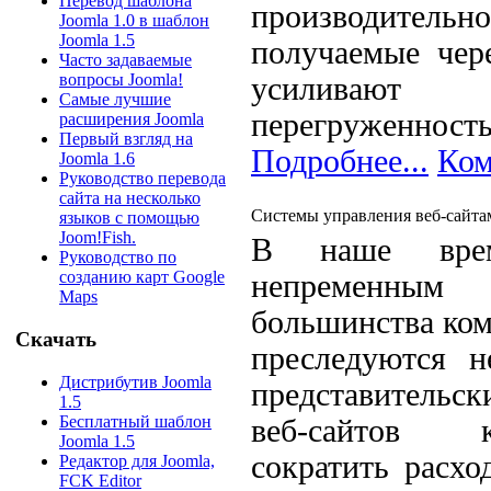
Перевод шаблона
производител
Joomla 1.0 в шаблон
Joomla 1.5
получаемые чере
Часто задаваемые
вопросы Joomla!
усиливают
Самые лучшие
перегруженность
расширения Joomla
Первый взгляд на
Подробнее...
Ком
Joomla 1.6
Руководство перевода
сайта на несколько
Системы управления веб-сайта
языков с помощью
Joom!Fish.
В наше врем
Руководство по
созданию карт Google
непременным
Maps
большинства ком
Скачать
преследуются н
Дистрибутив Joomla
представительс
1.5
Бесплатный шаблон
веб-сайтов 
Joomla 1.5
сократить расхо
Редактор для Joomla,
FCK Editor