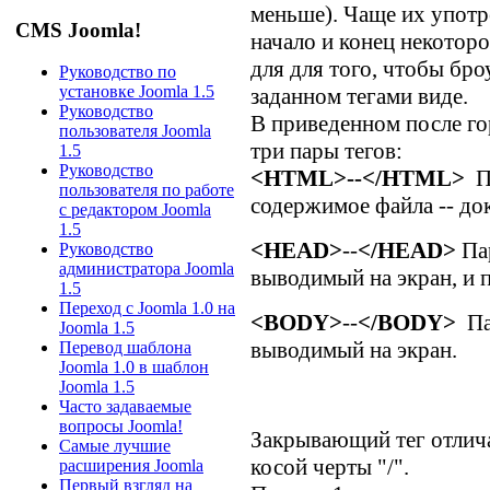
меньше). Чаще их употр
CMS Joomla!
начало и конец некоторо
для для того, чтобы бро
Руководство по
установке Joomla 1.5
заданном тегами виде.
Руководство
В приведенном после г
пользователя Joomla
три пары тегов:
1.5
Руководство
<HTML>--</HTML>
П
пользователя по работе
содержимое файла -- д
с редактором Joomla
1.5
<HEAD>
--
</HEAD>
Пар
Руководство
администратора Joomla
выводимый на экран, и 
1.5
Переход с Joomla 1.0 на
<BODY>
--
</BODY>
Па
Joomla 1.5
выводимый на экран.
Перевод шаблона
Joomla 1.0 в шаблон
Joomla 1.5
Часто задаваемые
вопросы Joomla!
Закрывающий тег отлич
Самые лучшие
косой черты "/".
расширения Joomla
Первый взгляд на