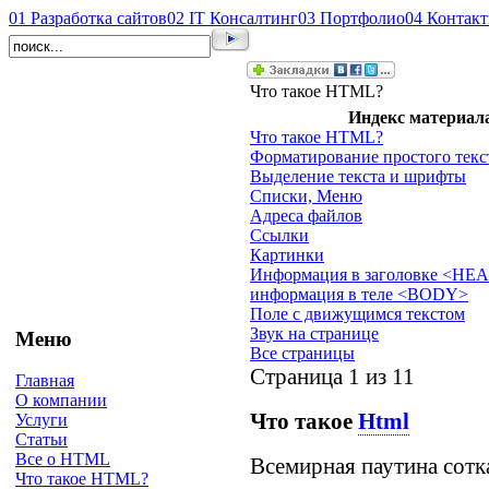
01
Разработка сайтов
02
IT Консалтинг
03
Портфолио
04
Контак
Что такое HTML?
Индекс материал
Что такое HTML?
Форматирование простого текс
Выделение текста и шрифты
Списки, Меню
Адреса файлов
Ссылки
Картинки
Информация в заголовке <HE
информация в теле <BODY>
Поле с движущимся текстом
Звук на странице
Меню
Все страницы
Страница 1 из 11
Главная
О компании
Что такое
Html
Услуги
Статьи
Все о HTML
Всемирная паутина сотка
Что такое HTML?