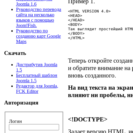
Пример 1.
Joomla 1.6
Руководство перевода
<HTML VERSION 4.0>

сайта на несколько
<HEAD>

языков с помощью
</HEAD>

<BODY>

Joom!Fish.
Так выглядит простейший HTML
Руководство по
</BODY>

созданию карт Google
Maps
Скачать
Теперь откройте создан
Дистрибутив Joomla
и обратите внимание на 
1.5
вновь созданного.
Бесплатный шаблон
Joomla 1.5
Редактор для Joomla,
На вид текста на экран
FCK Editor
влияют ни пробелы, ни
Авторизация
<!DOCTYPE>
Логин
Задает версию HTML, и