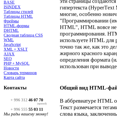
эти страницы создаются
BASE
гипертекста (HyperТext
ISINDEX
Таблицы стилей
многие, особенно новичк
Таблицы HTML
"Программировании (им
Фреймы
HTML-формы
HTML", HTML вовсе не 
DHTML
программирования. HTM
Сводная таблица CSS
используете HTML для р
WML
JavaScript
точно так же, как это д
XML + XSLT
жирного красного каран
AJAX
SEO
определения формата (ил
PHP + MySQL
использован при выводе 
Новости
Словарь терминов
Карта сайта
Общий вид HTML-файл
Контакты
+ 996 312
46 07 70
В аббревиатуре HTML оз
(прямой)
Текст размечается тега
+ 996 555
55 03 11
слова языка, заключенны
Мы рады вашему звонку!