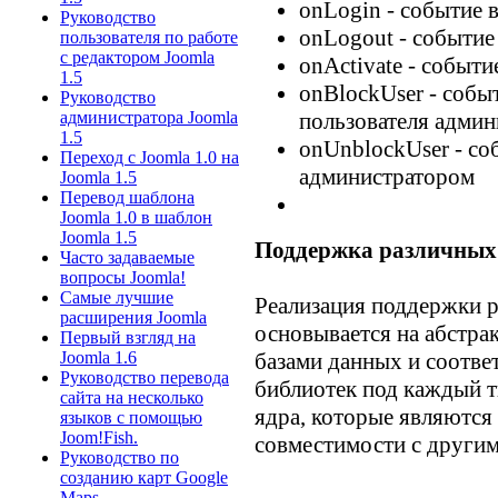
onLogin - событие 
Руководство
onLogout - событие
пользователя по работе
с редактором Joomla
onActivate - событи
1.5
onBlockUser - собы
Руководство
пользователя адми
администратора Joomla
1.5
onUnblockUser - со
Переход с Joomla 1.0 на
администратором
Joomla 1.5
Перевод шаблона
Joomla 1.0 в шаблон
Joomla 1.5
Поддержка различных
Часто задаваемые
вопросы Joomla!
Самые лучшие
Реализация поддержки р
расширения Joomla
основывается на абстра
Первый взгляд на
базами данных и соотв
Joomla 1.6
Руководство перевода
библиотек под каждый 
сайта на несколько
ядра, которые являются
языков с помощью
Joom!Fish.
совместимости с други
Руководство по
созданию карт Google
Maps