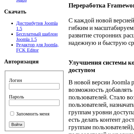
Переработка Framewo
Скачать
С каждой новой версией
Дистрибутив Joomla
гибким и масштабируем
1.5
Бесплатный шаблон
развитие сторонних рас
Joomla 1.5
надежную и быструю ср
Редактор для Joomla,
FCK Editor
Авторизация
Улучшения системы ко
доступом
Логин
В новой версии Joomla 
возможность добавлять 
пользователей. Стало в
Пароль
пользователей, назначат
группам уровни доступа,
Запомнить меня
есть делать контент до
группам пользователей)