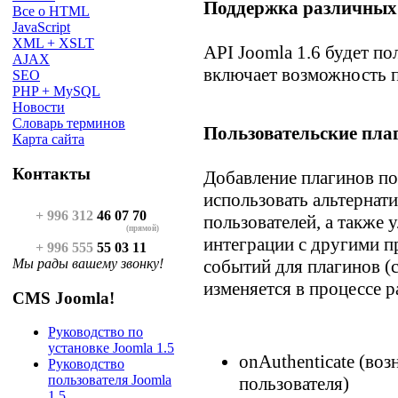
Поддержка различных
Все о HTML
JavaScript
XML + XSLT
API Joomla 1.6 будет п
AJAX
включает возможность пе
SEO
PHP + MySQL
Новости
Словарь терминов
Пользовательские пл
Карта сайта
Контакты
Добавление плагинов по
использовать альтернат
+ 996 312
46 07 70
пользователей, а также
(прямой)
интеграции с другими 
+ 996 555
55 03 11
Мы рады вашему звонку!
событий для плагинов (
изменяется в процессе р
CMS Joomla!
Руководство по
установке Joomla 1.5
onAuthenticate (во
Руководство
пользователя Joomla
пользователя)
1.5