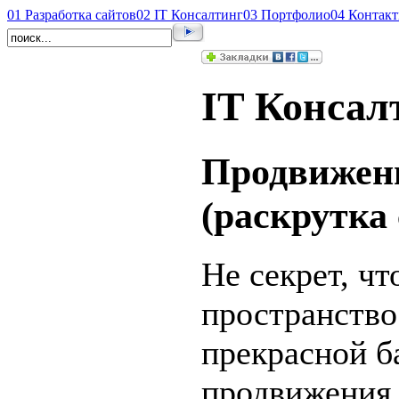
01
Разработка сайтов
02
IT Консалтинг
03
Портфолио
04
Контак
IT Консал
Продвижени
(раскрутка 
Не секрет, чт
пространство
прекрасной б
продвижения 