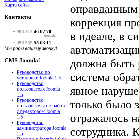
оправданным
Карта сайта
Контакты
коррекция пр
+ 996 312
46 07 70
в идеале, в с
(прямой)
+ 996 555
55 03 11
автоматизаци
Мы рады вашему звонку!
должна быть 
CMS Joomla!
Руководство по
система обра
установке Joomla 1.5
Руководство
явное наруше
пользователя Joomla
1.5
Руководство
только было з
пользователя по работе
с редактором Joomla
отражалось н
1.5
Руководство
сотрудника. 
администратора Joomla
1.5