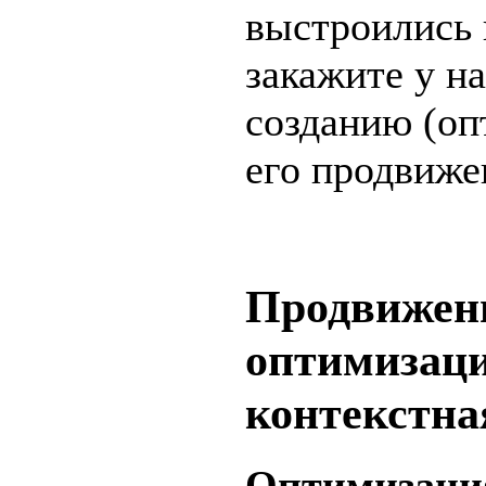
выстроились 
закажите у на
созданию (оп
его продвиже
Продвижени
оптимизаци
контекстна
Оптимизаци