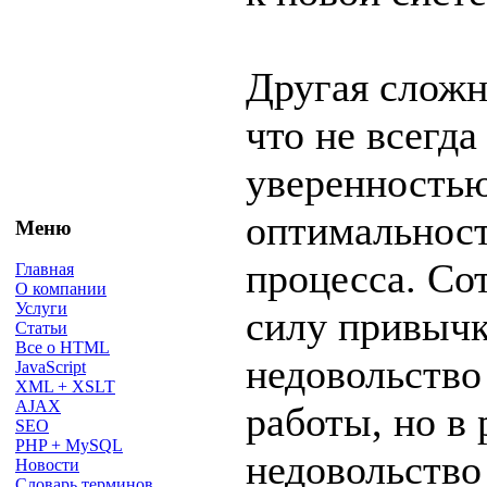
Другая сложно
что не всегда
уверенностью
оптимальност
Меню
процесса. Со
Главная
О компании
Услуги
силу привычк
Статьи
Все о HTML
недовольств
JavaScript
XML + XSLT
AJAX
работы, но в 
SEO
PHP + MySQL
недовольство
Новости
Словарь терминов