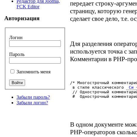
Редактор для Joomla,
передает строку-аргуме
FCK Editor
страницу, которую генер
сделает свое дело, т.е. 
Авторизация
Логин
Для разделения оператор
используется точка с за
Пароль
Комментарии в PHP-прог
Запомнить меня
/* Многострочный комментари
 в стиле классического 
 Си 
 // Однострочный комментари
 #  Однострочный комментари
Забыли пароль?
Забыли логин?
В одном документе мож
PHP-операторов сколько