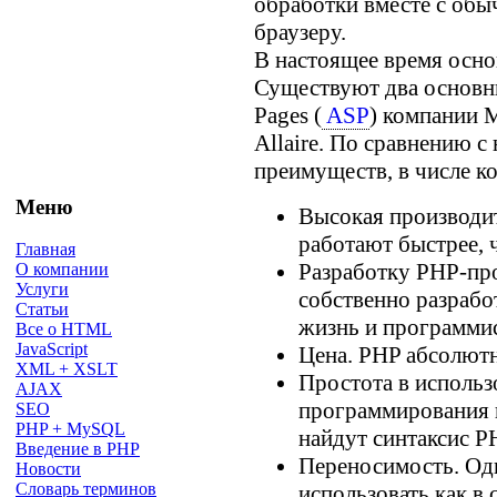
обработки вместе с об
браузеру.
В настоящее время осно
Существуют два основны
Pages (
ASP
) компании M
Allaire. По сравнению 
преимуществ, в числе к
Меню
Высокая производи
работают быстрее,
Главная
Разработку PHP-пр
О компании
Услуги
собственно разрабо
Статьи
жизнь и программис
Все о HTML
JavaScript
Цена. PHP абсолютн
XML + XSLT
Простота в исполь
AJAX
программирования 
SEO
PHP + MySQL
найдут синтаксис 
Введение в PHP
Переносимость. Од
Новости
Словарь терминов
использовать как в 