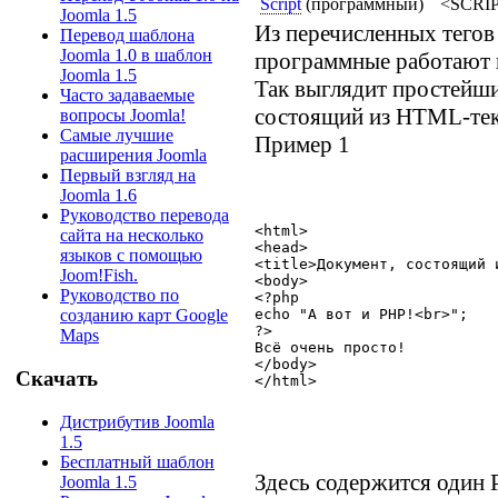
Script
(программный)
<SCRI
Joomla 1.5
Из перечисленных тегов
Перевод шаблона
Joomla 1.0 в шаблон
программные работают 
Joomla 1.5
Так выглядит простейш
Часто задаваемые
состоящий из HTML-тек
вопросы Joomla!
Самые лучшие
Пример 1
расширения Joomla
Первый взгляд на
Joomla 1.6
Руководство перевода
<html>
сайта на несколько
<head>
языков с помощью
<title>Документ, состоящий 
Joom!Fish.
<body>
Руководство по
<?php
echo "А вот и PHP!<br>";
созданию карт Google
?>
Maps
Всё очень просто! 
</body>
Скачать
</html>
Дистрибутив Joomla
1.5
Бесплатный шаблон
Здесь содержится один 
Joomla 1.5