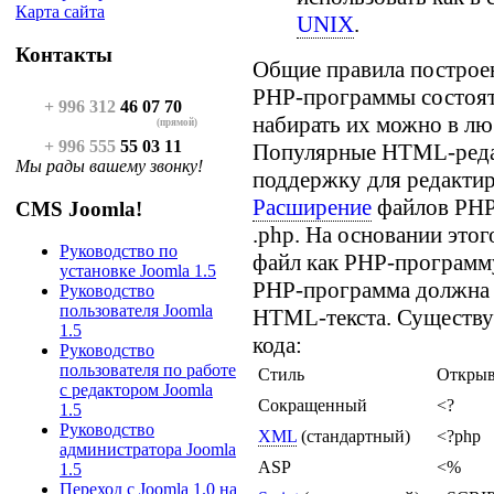
Карта сайта
UNIX
.
Контакты
Общие правила постро
PHP-программы состоят 
+ 996 312
46 07 70
набирать их можно в лю
(прямой)
+ 996 555
55 03 11
Популярные HTML-реда
Мы рады вашему звонку!
поддержку для редакти
Расширение
файлов PHP
CMS Joomla!
.php. На основании этог
Руководство по
файл как PHP-программу
установке Joomla 1.5
PHP-программа должна 
Руководство
пользователя Joomla
HTML-текста. Существу
1.5
кода:
Руководство
пользователя по работе
Стиль
Открыв
с редактором Joomla
Сокращенный
<?
1.5
Руководство
XML
(стандартный)
<?php
администратора Joomla
ASP
<%
1.5
Переход с Joomla 1.0 на