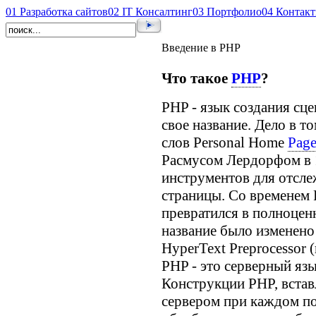
01
Разработка сайтов
02
IT Консалтинг
03
Портфолио
04
Контак
Введение в PHP
Что такое
PHP
?
PHP - язык создания сц
свое название. Дело в то
слов Personal Home
Pag
Расмусом Лердорфом в 1
инструментов для отсле
страницы. Со временем 
превратился в полноцен
название было изменено
HyperText Preprocessor 
PHP - это серверный язы
Конструкции PHP, вста
сервером при каждом по