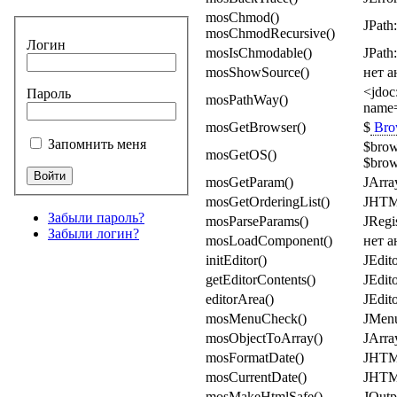
mosChmod()
JPath:
mosChmodRecursive()
Логин
mosIsChmodable()
JPath
mosShowSource()
нет а
<jdoc
Пароль
mosPathWay()
name=
mosGetBrowser()
$
Bro
Запомнить меня
$brow
mosGetOS()
$brow
mosGetParam()
JArra
mosGetOrderingList()
JHTML:
Забыли пароль?
mosParseParams()
JRegi
Забыли логин?
mosLoadComponent()
нет а
initEditor()
JEdito
getEditorContents()
JEdito
editorArea()
JEdito
mosMenuCheck()
JMenu
mosObjectToArray()
JArra
mosFormatDate()
JHTML:
mosCurrentDate()
JHTML:
mosMakeHtmlSafe()
JOutp