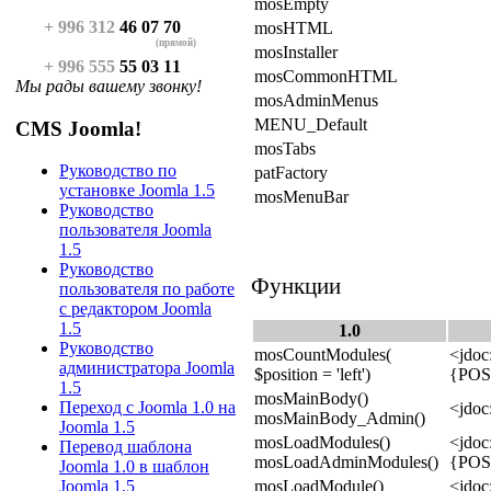
mosEmpty
+ 996 312
46 07 70
mosHTML
(прямой)
mosInstaller
+ 996 555
55 03 11
mosCommonHTML
Мы рады вашему звонку!
mosAdminMenus
MENU_Default
CMS Joomla!
mosTabs
Руководство по
patFactory
установке Joomla 1.5
mosMenuBar
Руководство
пользователя Joomla
1.5
Руководство
Функции
пользователя по работе
с редактором Joomla
1.5
1.0
Руководство
mosCountModules(
<jdoc
администратора Joomla
$position = 'left')
{POS
1.5
mosMainBody()
Переход с Joomla 1.0 на
<jdoc
mosMainBody_Admin()
Joomla 1.5
mosLoadModules()
<jdoc
Перевод шаблона
mosLoadAdminModules()
{POS
Joomla 1.0 в шаблон
mosLoadModule()
<jdo
Joomla 1.5