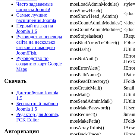
mosLoadAdminModule()
style
Часто задаваемые
вопросы Joomla!
mosShowHead()
<jdoc
Самые лучшие
mosShowHead_Admin()
расширения Joomla
mosCountAdminModules()
<jdoc:
Первый взгляд на
mosCountAdminModules()
<jdoc:
Joomla 1.6
mosStripslashes()
JRequ
Руководство перевода
сайта на несколько
mosBindArrayToObject()
JObjec
языков с помощью
mosHash()
JUtili
Joom!Fish.
JError
Руководство по
mosNotAuth()
JTex
созданию карт Google
mosErrorAlert()
JError
Maps
mosPathName()
JPath:
Скачать
mosReadDirectory()
JFolde
mosCreateMail()
$mail
Дистрибутив Joomla
mosMail()
JUtili
1.5
mosSendAdminMail()
JUtil
Бесплатный шаблон
mosMakePassword()
JUser
Joomla 1.5
Редактор для Joomla,
mosRedirect()
$main
FCK Editor
mosMakePath()
JFolde
mosArrayToInts()
JArra
Авторизация
mosBackTrace()
JErro