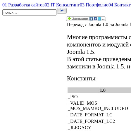
01
Разработка сайтов
02
IT Консалтинг
03
Портфолио
04
Контак
Переход с Joomla 1.0 на Joomla 
Многие программисты ст
компонентов и модулей с
Joomla 1.5.
В этой статье приведен
заменили в Joomla 1.5, и
Константы:
1.0
_ISO
_VALID_MOS
_MOS_MAMBO_INCLUDED
_DATE_FORMAT_LC
_DATE_FORMAT_LC2
_JLEGACY