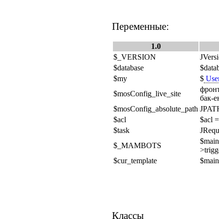
Переменные:
1.0
$_VERSION
JVers
$database
$data
$my
$
Use
фронт
$mosConfig_live_site
бак-е
$mosConfig_absolute_path
JPAT
$acl
$acl 
$task
JReque
$main
$_MAMBOTS
>trigg
$cur_template
$main
Классы