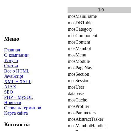
1.0
mosMainFrame
mosDBTable
mosCategory
mosComponent
Меню
mosContent
mosMambot
Главная
mosMenu
О компании
Услуги
mosModule
Статьи
mosPageNav
Все о HTML
mosSection
JavaScript
mosSession
XML + XSLT
AJAX
mosUser
SEO
database
PHP + MySQL
mosCache
Новости
mosProfiler
Словарь терминов
mosParameters
Карта сайта
mosAbstractTasker
Контакты
mosMambotHandler