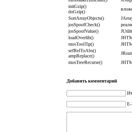
initGzip()
влож
doGzip()
SortArrayObjects()
JArra
josSpoofCheck()
реали
josSpoofValue()
JUtili
loadOverlib()
JHTML
mosToolTip()
JHTML:
sefRelToAbs()
JRout
ampReplace()
mosTreeRecurse()
JHTML:
Добавить комментарий
Им
E-