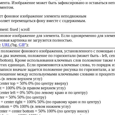
ента. Изображение может быть зафиксировано и оставаться не
ументом.
ает фоновое изображение элемента неподвижным
воляет перемещаться фону вместе с содержимым.
ent: fixed | scroll
новое изображение для элемента. Если одновременно для элемен
новая картинка не загрузится полностью.
e:
URL
('bg.
GIF
');
е положение фонового изображения, установленного с помощью п
 два значения, положение по горизонтали (может быть - left, cent
er, bottom). Кроме использования ключевых слов положение также
угих единицах. Если применяются ключевые слова, то порядок их
аписи вначале задается положение рисунка по горизонтали, а за
тношение между используемыми ключевыми словами и процентной
% (в левом верхнем углу)
= center top = 50% 0% (по центру вверху)
ight = 100% 0% (в правом верхнем углу)
 = center left = 0% 50% (по левому краю и по центру)
enter = 50% 50% (по центру)
ter = center right = 100% 50% (по правому краю и по центру)
t bottom = 0% 100% (в левом нижнем углу)
enter = center bottom = 50% 100% (по центру внизу)