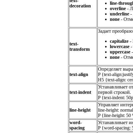
text-
line-throug
decoration
overline
- Л
underline
-
none
- Отме
Задает преобразо
capitalize
- 
text-
lowercase
-
transform
uppercase
-
none
- Отм
Определяет выра
text-align
P {text-align:justi
H5 {text-align: ce
Устанавливает от
text-indent
первой строкой.
P {text-indent: 50p
Управляет интер
line-height
line-height: norm
P {line-height: 50
word-
Устанавливает и
spacing
P {word-spacing: