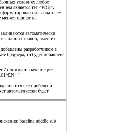
 обычных условиях любое
ением является тег <PRE>,
отформатирован пользователем.
не меняет шрифт на
анавливаются автоматически.
ся одной строкой, вместе с
и добавлены разработчиком в
е браузера, то будет добавлена
rer 7 понимает значение pre
01//EN" "
сохраняются все пробелы и
кст автоматически будет
чения: baseline middle sub