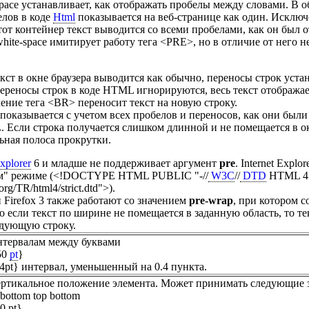
space устанавливает, как отображать пробелы между словами. В
елов в коде
Html
показывается на веб-странице как один. Исключ
от контейнер текст выводится со всеми пробелами, как он был 
hite-space имитирует работу тега <PRE>, но в отличие от него 
екст в окне браузера выводится как обычно, переносы строк уст
ереносы строк в коде HTML игнорируются, весь текст отображает
ление тега <BR> переносит текст на новую строку.
 показывается с учетом всех пробелов и переносов, как они был
 Если строка получается слишком длинной и не помещается в окн
ьная полоса прокрутки.
Explorer
6 и младше не поддерживает аргумент
pre
. Internet Explo
гом" режиме (<!DOCTYPE HTML PUBLIC "-//
W3C
//
DTD
HTML 4.
rg/TR/html4/strict.dtd">).
 Firefox 3 также работают со значением
pre-wrap
, при котором 
 если текст по ширине не помещается в заданную область, то те
едующую строку.
нтервалам между буквами
 50
pt
}
:-.4pt} интервал, уменьшенный на 0.4 пункта.
ертикальное положение элемента. Может принимать следующие зна
t-bottom top bottom
50 pt}