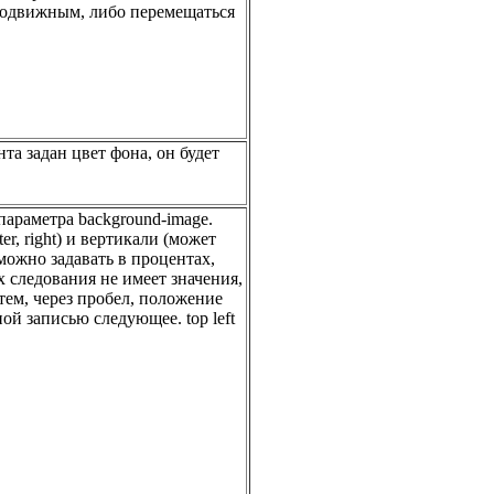
подвижным, либо перемещаться
та задан цвет фона, он будет
араметра background-image.
er, right) и вертикали (может
 можно задавать в процентах,
 следования не имеет значения,
тем, через пробел, положение
 записью следующее. top left