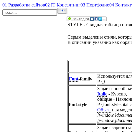
01
Разработка сайтов
02
IT Консалтинг
03
Портфолио
04
Контак
STYLE - Сводная таблица стил
Серым выделены стили, которые
В описании указанно как обра
Используется дл
Font
-family
P {}
Задает способ н
Italic
- Курсив,
oblique
- Наклон
font-style
P {font-style: itali
Объект
ная модел
[window.]document
[window.]document.
Задает варианты