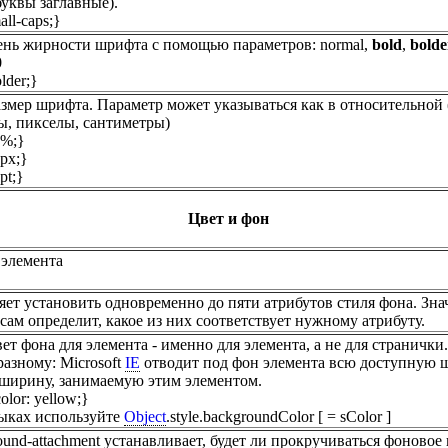
буквы заглавные).
all-caps;}
ень жирности шрифта с помощью параметров: normal,
bold
,
bolde
0
lder;}
азмер шрифта. Параметр может указываться как в относительной 
ы, пикселы, сантиметры)
0%;}
0px;}
pt;}
Цвет и фон
 элемента
яет установить одновременно до пяти атрибутов стиля фона. Зн
 сам определит, какое из них соответствует нужному атрибуту.
ет фона для элемента - именно для элемента, а не для страничк
разному: Microsoft
IE
отводит под фон элемента всю доступную 
ширину, занимаемую этим элементом.
lor: yellow;}
ыках используйте
Object
.style.backgroundColor [ = sColor ]
und-attachment устанавливает, будет ли прокручиваться фоновое