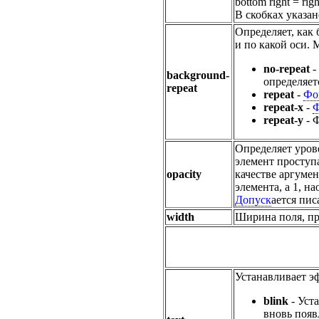
bottom right = r
В скобках указа
Определяет, как
и по какой оси. 
no-repeat
-
background-
определяет
repeat
repeat
-
Фо
repeat-x
-
repeat-y
- 
Определяет уров
элемент проступ
opacity
качестве аргумен
элемента, а 1, н
Допуск
ается пис
width
Ширина поля, пр
Устанавливает 
blink
- Уст
вновь появ