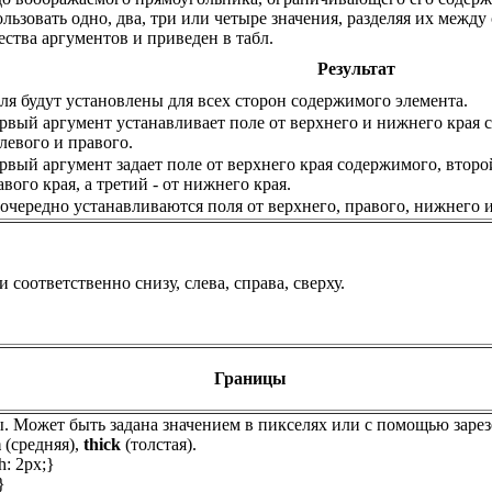
льзовать одно, два, три или четыре значения, разделяя их межд
ества аргументов и приведен в табл.
Результат
ля будут установлены для всех сторон содержимого элемента.
рвый аргумент устанавливает поле от верхнего и нижнего края 
 левого и правого.
рвый аргумент задает поле от верхнего края содержимого, второ
авого края, а третий - от нижнего края.
очередно устанавливаются поля от верхнего, правого, нижнего и
 соответственно снизу, слева, справа, сверху.
Границы
 Может быть задана значением в пикселях или с помощью заре
m
(средняя),
thick
(толстая).
h: 2px;}
}