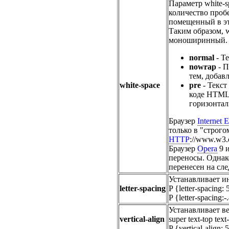
Параметр white-
количество проб
помещенный в эт
Таким образом, w
моноширинный.
normal
- Т
nowrap
- П
тем, добав
white-space
pre
- Текст
коде HTML.
горизонтал
Браузер
Internet 
только в "стро
HTTP
://www.w3.o
Браузер
Opera
9 и
переносы. Однако
перенесен на сл
Устанавливает и
letter-spacing
P {letter-spacing:
P {letter-spacing
Устанавливает в
vertical-align
super text-top tex
P {vertical-align: 