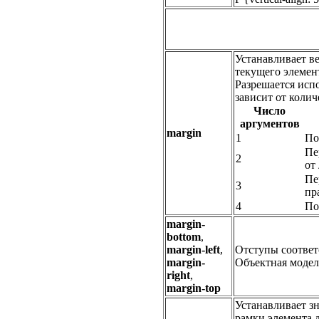
Устанавливает 
текущего элемен
Разрешается испо
зависит от колич
Число
аргументов
margin
1
По
Пе
2
от
Пе
3
пр
4
По
margin-
bottom
,
margin-left
,
Отступы соответс
margin-
Объектная модел
right
,
margin-top
Устанавливает з
рамки элемента 