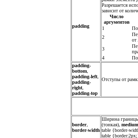
Разрешается испо
зависит от колич
Число
аргументов
padding
1
По
Пе
2
от
Пе
3
пр
4
По
padding-
bottom
,
padding-left
,
Отступы от рамки
padding-
right
,
padding-top
Ширина границы.
border
,
(тонкая),
mediu
border-width
table {border-widt
table {border:2px;