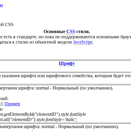
ты
ей CSS
Основные
CSS
стили.
 есть в стандарте, но пока не поддерживаются основными брау
щаться к стилю из объектной модели
JavaScript
.
Шрифт
я указания шрифта или шрифтового семейства, которым будет ото
ачертания шрифта: normal - Нормальный (по умолчанию),
ный.
c;}
Пример
ь:
.getElementById("elementID").style.fontStyle
all["elementID"].style.fontStyle='italic';
 начертания шрифта: normal - Нормальный (по умолчанию),