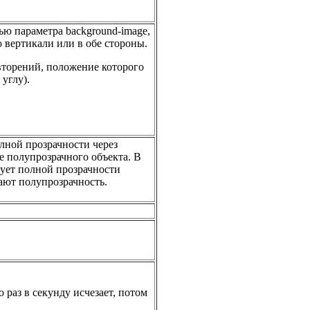
ью параметра background-image,
 вертикали или в обе стороны.
вторений, положение которого
углу).
лной прозрачности через
 полупрозрачного объекта. В
твует полной прозрачности
вают полупрозрачность.
 раз в секунду исчезает, потом