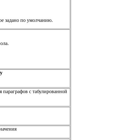
ое задано по умолчанию.
ола.
fy
ия параграфов с табулированной
начения