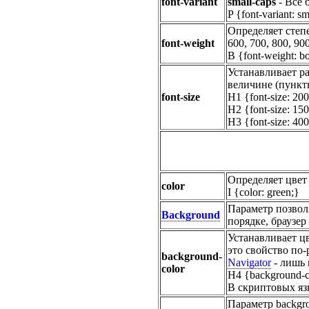
font-variant
small-caps
- Все 
P {font-variant: sm
Определяет степ
font-weight
600, 700, 800, 90
B {font-weight: bo
Устанавливает р
величине (пункт
font-size
H1 {font-size: 20
H2 {font-size: 15
H3 {font-size: 400
Определяет цвет
color
I {color: green;}
Параметр позвол
Background
порядке, браузер
Устанавливает цв
это свойство по-
background-
Navigator
- лишь 
color
H4 {background-co
В скриптовых яз
Параметр backgro