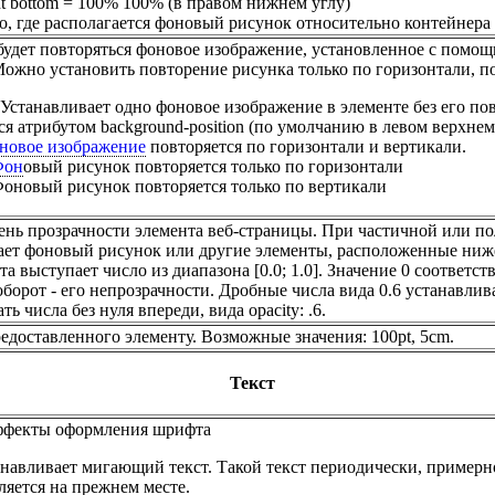
ight bottom = 100% 100% (в правом нижнем углу)
но, где располагается фоновый рисунок относительно контейнера
 будет повторяться фоновое изображение, установленное с помощ
Можно установить повторение рисунка только по горизонтали, по
 Устанавливает одно фоновое изображение в элементе без его по
ся атрибутом background-position (по умолчанию в левом верхнем 
новое изображение
повторяется по горизонтали и вертикали.
Фон
овый рисунок повторяется только по горизонтали
Фоновый рисунок повторяется только по вертикали
ень прозрачности элемента веб-страницы. При частичной или по
ает фоновый рисунок или другие элементы, расположенные ниже
та выступает число из диапазона [0.0; 1.0]. Значение 0 соответс
аоборот - его непрозрачности. Дробные числа вида 0.6 устанавли
ать числа без нуля впереди, вида opacity: .6.
едоставленного элементу. Возможные значения: 100pt, 5cm.
Текст
эффекты оформления шрифта
анавливает мигающий текст. Такой текст периодически, примерно
ляется на прежнем месте.