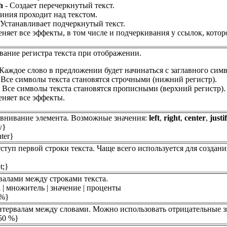
h
- Создает перечеркнутый текст.
иния проходит над текстом.
 Устанавливает подчеркнутый текст.
няет все эффекты, в том числе и подчеркивания у ссылок, котор
вание регистра текста при отображении.
Каждое слово в предложении будет начинаться с заглавного симв
 Все символы текста становятся строчными (нижний регистр).
 Все символы текста становятся прописными (верхний регистр).
еняет все эффекты.
внивание элемента. Возможные значения:
left
,
right
,
center
,
justi
fy}
nter}
ступ первой строки текста. Чаще всего используется для создан
t;}
валами между строками текста.
al | множитель | значение | проценты
 %}
нтервалам между словами. Можно использовать отрицательные з
 50 %}