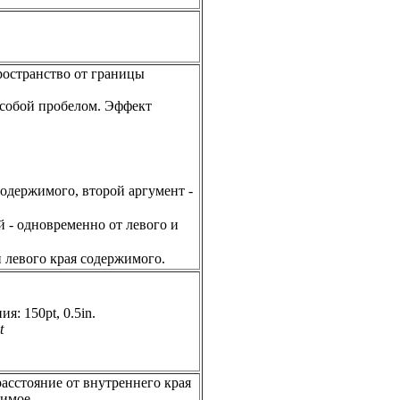
ространство от границы
у собой пробелом. Эффект
содержимого, второй аргумент -
й - одновременно от левого и
 левого края содержимого.
я: 150pt, 0.5in.
t
асстояние от внутреннего края
жимое