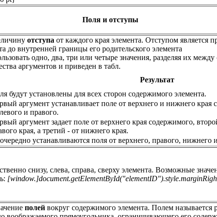
Поля и отступы
величину
отступа
от каждого края элемента. Отступом является п
та до внутренней границы его родительского элемента
льзовать одно, два, три или четыре значения, разделяя их межд
ества аргументов и приведен в табл.
Результат
ля будут установлены для всех сторон содержимого элемента.
рвый аргумент устанавливает поле от верхнего и нижнего края 
 левого и правого.
рвый аргумент задает поле от верхнего края содержимого, второ
авого края, а третий - от нижнего края.
очередно устанавливаются поля от верхнего, правого, нижнего и
твенно снизу, слева, справа, сверху элемента. Возможные значени
ь:
[window.]document.getElementById("elementID").style.marginRigh
начение
полей
вокруг содержимого элемента. Полем называется р
до воображаемого прямоугольника, ограничивающего его содер