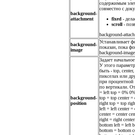
содержимым элем
совместно с док
background-
attachment
fixed
- дел
scroll
- поз
background-attachm
Устанавливает фо
background-
показан, пока фо
image
background-imag
Задает начально
У этого параметра
быть - top, cent
пикселах или др
при процентной з
по вертикали. О
= left top = 0% 0
background-
top = top center 
position
right top = top r
left = left center
center = center c
right = right cen
bottom left = lef
bottom = bottom c