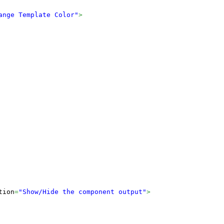
ange Template Color"
>
tion
=
"Show/Hide the component output"
>