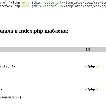
href="
<?php
echo
$this
->
baseurl
?>
/templates/beez/css/te
href="
<?php
echo
$this
->
baseurl
?>
/templates/beez/css/ge
ала в index.php шаблона:
1.5
site
;
?>
<?php
echo
>
<?php
echo
ь навигации)