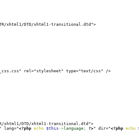
R/xhtml1/DTD/xhtml1-transitional.dtd">

_css.css" rel="stylesheet" type="text/css" />

/xhtml1/DTD/xhtml1-transitional.dtd">

" lang="
<?php
echo
$this
->
language
;
?>
" dir="
<?php
echo