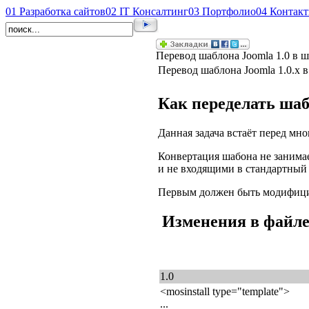
01
Разработка сайтов
02
IT Консалтинг
03
Портфолио
04
Контак
Перевод шаблона Joomla 1.0 в ш
Перевод шаблона Joomla 1.0.x в
Как переделать шабл
Данная задача встаёт перед мн
Конвертация шабона не занима
и не входящими в стандартный 
Первым должен быть модифицир
Изменения в файле 
1.0
<mosinstall type="template">
...