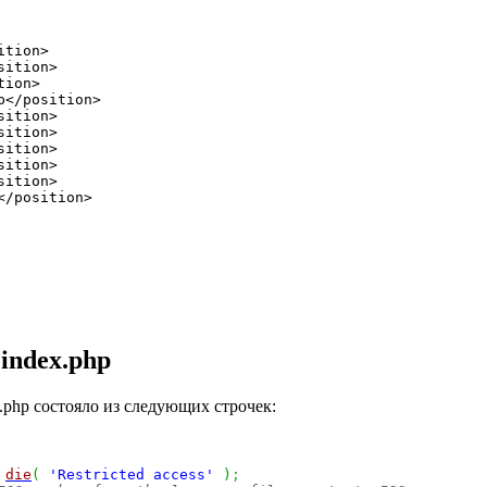
tion>

ition>

ion>

</position>

ition>

ition>

ition>

ition>

ition>

/position>

index.php
x.php состояло из следующих строчек:
 
die
(
'Restricted access'
)
;