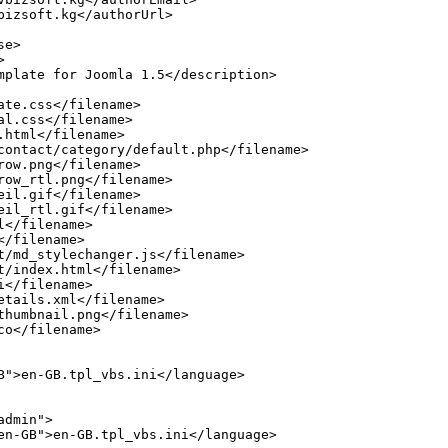
bizsoft.kg</authorUrl>

e>



mplate for Joomla 1.5</description>

ate.css</filename>

al.css</filename>

html</filename>

contact/category/default.php</filename>

row.png</filename>

row_rtl.png</filename>

eil.gif</filename>

eil_rtl.gif</filename>

</filename>

/filename>

t/md_stylechanger.js</filename>

t/index.html</filename>

</filename>

etails.xml</filename>

thumbnail.png</filename>

o</filename>

B">en-GB.tpl_vbs.ini</language>

dmin">

en-GB">en-GB.tpl_vbs.ini</language>
