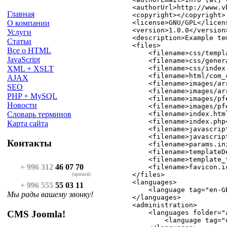
    <authorUrl>http://www.v
Главная
    <copyright></copyright>

    <license>GNU/GPL</licens
О компании
    <version>1.0.0</version>
Услуги
    <description>Example te
Статьи
    <files>

Все о HTML
        <filename>css/templ
JavaScript
        <filename>css/gener
        <filename>css/index.
XML + XSLT
        <filename>html/com_
AJAX
        <filename>images/ar
SEO
        <filename>images/ar
PHP + MySQL
        <filename>images/pf
Новости
        <filename>images/pf
        <filename>index.html
Словарь терминов
        <filename>index.php<
Карта сайта
        <filename>javascrip
        <filename>javascrip
Контакты
        <filename>params.ini
        <filename>templateD
        <filename>template_
+ 996 312
46 07 70
        <filename>favicon.ic
    </files>

(прямой)
    <languages>

+ 996 555
55 03 11
        <language tag="en-G
Мы рады вашему звонку!
    </languages>

    <administration>

CMS Joomla!
        <languages folder="a
            <language tag="