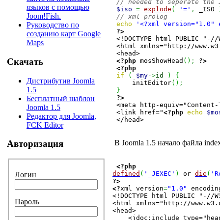
// needed to seperate the 
языков с помощью
$iso
=
explode
(
'='
,
 _ISO 
Joom!Fish.
// xml prolog
echo
'<?xml version="1.0" 
Руководство по
?>
созданию карт Google
 <!DOCTYPE html PUBLIC "-//
Maps
 <html xmlns="http://www.w3
 <head>

Скачать
<?php
 mosShowHead
(
)
;
?>
<?php
if
(
$my
->
id
)
{
Дистрибутив Joomla
     initEditor
(
)
;
1.5
}
?>
Бесплатный шаблон
 <meta http-equiv="Content-
Joomla 1.5
 <link href="
<?php
echo
$mo
Редактор для Joomla,
 </head>

FCK Editor
В Joomla 1.5 начало файла inde
Авторизация
<?php
defined
(
'_JEXEC'
)
 or 
die
(
'R
Логин
?>
<?
xml version
=
"1.0"
 encodin
<!DOCTYPE html PUBLIC "-//W
Пароль
<html xmlns="http://www.w3.
<head>

    <jdoc:include type="head