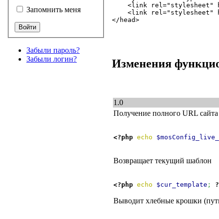
    <link rel="stylesheet" 
Запомнить меня
    <link rel="stylesheet" 
</head>

Забыли пароль?
Забыли логин?
Изменения функцион
1.0
Получение полного URL сайта
<?php
echo
$mosConfig_live_
Возвращает текущий шаблон
<?php
echo
$cur_template
;
?
Выводит хлебные крошки (пут