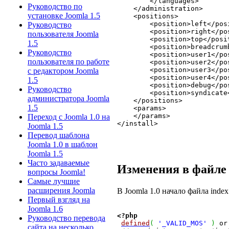
        </languages>

Руководство по
    </administration>

установке Joomla 1.5
    <positions>

        <position>left</posi
Руководство
        <position>right</pos
пользователя Joomla
        <position>top</posit
1.5
        <position>breadcrumb
Руководство
        <position>user1</pos
пользователя по работе
        <position>user2</pos
        <position>user3</pos
с редактором Joomla
        <position>user4</pos
1.5
        <position>debug</pos
Руководство
        <position>syndicate<
администратора Joomla
    </positions>

1.5
    <params>

    </params>

Переход с Joomla 1.0 на
</install>

Joomla 1.5
Перевод шаблона
Joomla 1.0 в шаблон
Joomla 1.5
Часто задаваемые
Изменения в файле 
вопросы Joomla!
Самые лучшие
расширения Joomla
В Joomla 1.0 начало файла inde
Первый взгляд на
Joomla 1.6
<?php
Руководство перевода
defined
(
'_VALID_MOS'
)
 or
сайта на несколько