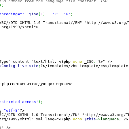
ISO number from the language file constant _ISO
)
;
encoding="'
.
$iso
[
1
]
.
'"?'
.
'>'
;
W3C//DTD XHTML 1.0 Transitional//EN" "http://www.w3.org/T
.org/1999/xhtml">

Type" content="text/html; 
<?php
echo
 _ISO
;
?>
" />

sConfig_live_site
;
?>
/templates/vbs-template/css/template
x.php состоит из следующих строчек:
estricted access'
)
;
g
=
"utf-8"
?>
3C//DTD XHTML 1.0 Transitional//EN" "http://www.w3.org/TR
org/1999/xhtml" xml:lang="
<?php
echo
$this
->
language
;
?>
" />
