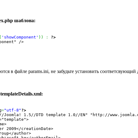
ex.php шаблона:
(
'showComponent'
)
)
:
?>
ся в файле params.ini, не забудьте установить соответсвующий д
emplateDetails.xml:
g
=
"utf-8"
?>
//Joomla! 1.5//DTD template 1.0//EN" "http://www.joomla.o
"template">

e>

er 2009</creationDate>

oup</author>

vbizsoft.kg</authorEmail>
