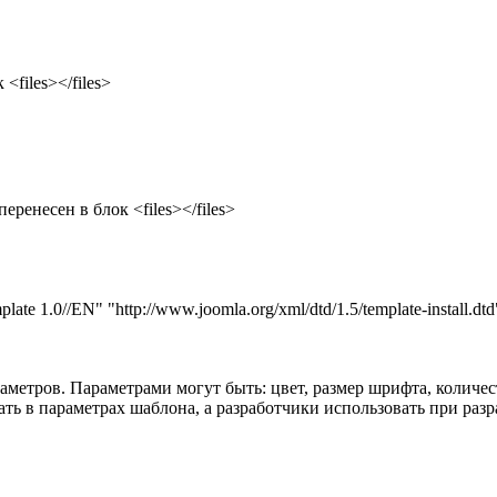
files></files>
ренесен в блок <files></files>
te 1.0//EN" "http://www.joomla.org/xml/dtd/1.5/template-install.dt
аметров. Параметрами могут быть: цвет, размер шрифта, количес
ть в параметрах шаблона, а разработчики использовать при разр