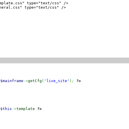
mplate.css" type="text/css" />

neral.css" type="text/css" />

$mainframe
->
getCfg
(
'live_site'
)
;
?>
$this
->
template
?>