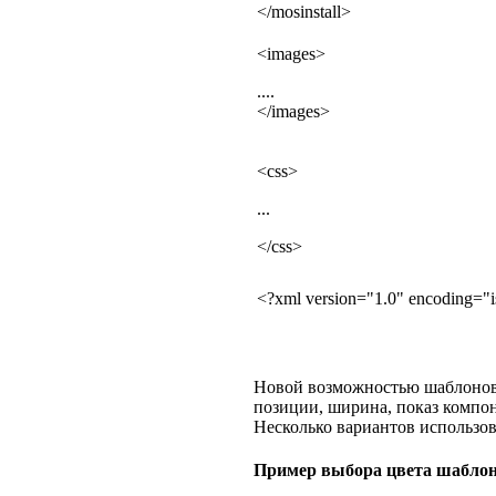
</mosinstall>
<images>
....
</images>
<css>
...
</css>
<?xml version="1.0" encoding="
Новой возможностью шаблонов t
позиции, ширина, показ компон
Несколько вариантов использов
Пример выбора цвета шаблон