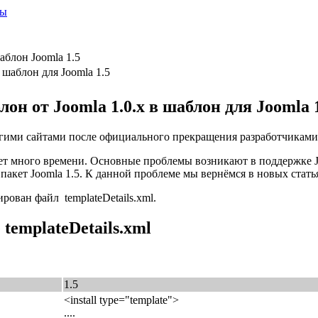
ты
аблон Joomla 1.5
 шаблон для Joomla 1.5
он от Joomla 1.0.x в шаблон для Joomla 
огими сайтами после официального прекращения разработчиками 
ет много времени. Основные проблемы возникают в поддержке J
пакет Joomla 1.5. К данной проблеме мы вернёмся в новых стать
ован файл templateDetails.xml.
templateDetails.xml
1.5
<install type="template">
....