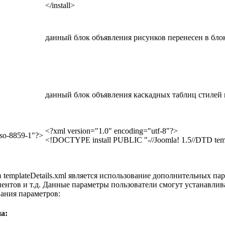
</install>
данный блок объявления рисунков перенесен в блок <
данный блок объявления каскадных таблиц стилей пе
<?xml version="1.0" encoding="utf-8"?>
iso-8859-1"?>
<!DOCTYPE install PUBLIC "-//Joomla! 1.5//DTD templa
emplateDetails.xml является использование дополнительных пар
ентов и т.д. Данные параметры пользователи смогут устанавлива
ания параметров:
а: