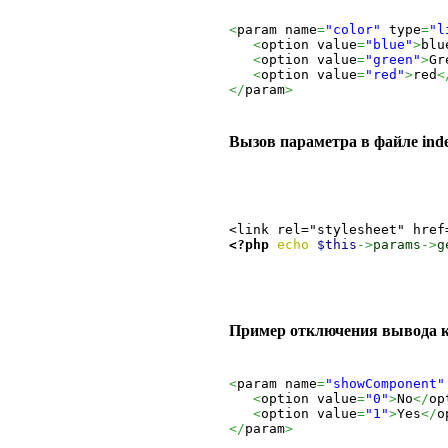
<
param name
=
"color"
 type
=
"l
<
option value
=
"blue"
>
blu
<
option value
=
"green"
>
Gr
<
option value
=
"red"
>
red
<
</
param
>
Вызов параметра в файле ind
<link rel="stylesheet" href
<?php
echo
$this
->
params
->
g
Пример отключения вывода к
<
param name
=
"showComponent"
<
option value
=
"0"
>
No
</
op
<
option value
=
"1"
>
Yes
</
o
</
param
>