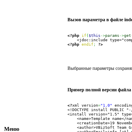
Вызов параметра в файле ind
<?php
if
(
$this
->
params
->
get
<?php
endif
;
?>
Выбранные параметры сохраняют
Пример полной версии файла t
<?
xml version
=
"1.0"
 encodin
<!DOCTYPE install PUBLIC "-
<install version="1.5" type=
    <name>Template name</nam
    <creationDate>19 Novemb
    <author>VBizSoft Team Gr
Меню
    <authorEmail>info [at] 