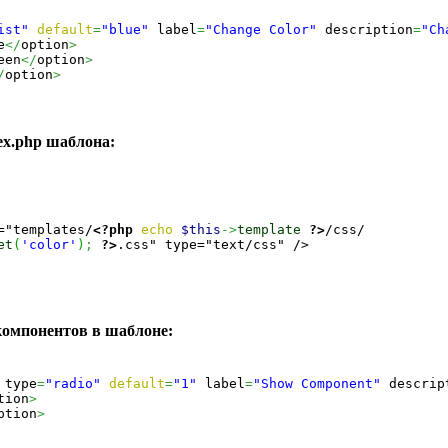
ist"
default
=
"blue"
 label
=
"Change Color"
 description
=
"Ch
e
</
option
>
een
</
option
>
/
option
>
ex.php шаблона:
="templates/
<?php
echo
$this
->
template
?>
et
(
'color'
)
;
?>
.css" type="text/css" />

омпонентов в шаблоне:
 type
=
"radio"
default
=
"1"
 label
=
"Show Component"
 descrip
tion
>
ption
>