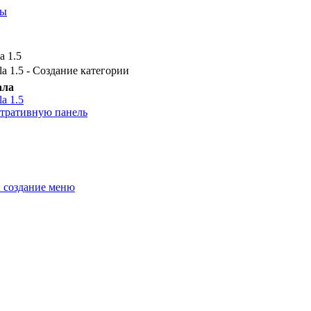
ты
a 1.5
a 1.5 - Создание категории
ала
a 1.5
стративную панель
и создание меню