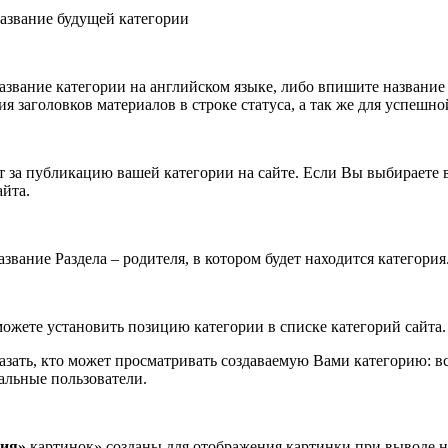
азвание будущей категории
азвание категории на английском языке, либо впишите название
я заголовков материалов в строке статуса, а так же для успешн
т за публикацию вашей категории на сайте. Если Вы выбираете в
айта.
азвание Раздела – родителя, в котором будет находится категория
ожете установить позицию категории в списке категорий сайта.
зать, кто может просматривать создаваемую Вами категорию: вс
альные пользователи.
ия»
картинок» созданы для отображения картинки при выводе на