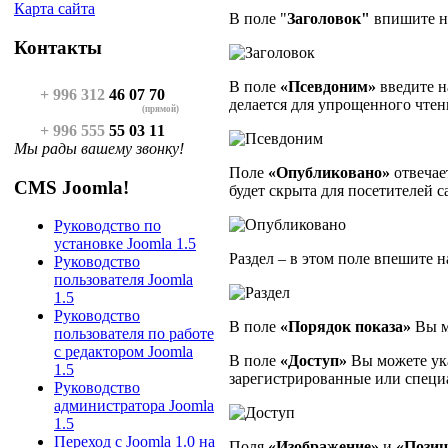
Карта сайта
В поле "
Заголовок"
впишите н
Контакты
В поле
«Псевдоним»
введите н
+ 996 312
46 07 70
делается для упрощенного чтени
(прямой)
+ 996 555
55 03 11
Мы рады вашему звонку!
Поле
«Опубликовано»
отвечае
CMS Joomla!
будет скрыта для посетителей с
Руководство по
установке Joomla 1.5
Раздел – в этом поле впешите н
Руководство
пользователя Joomla
1.5
Руководство
В поле
«Порядок показа»
Вы м
пользователя по работе
с редактором Joomla
В поле
«Доступ»
Вы можете ука
1.5
зарегистрированные или специ
Руководство
администратора Joomla
1.5
Переход с Joomla 1.0 на
Поля
«Изображение»
и
«Позиц