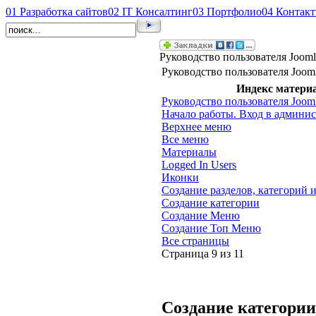
01
Разработка сайтов
02
IT Консалтинг
03
Портфолио
04
Контак
Руководство пользователя Jooml
Руководство пользователя Jooml
Индекс матери
Руководство пользователя Jooml
Начало работы. Вход в админи
Верхнее меню
Все меню
Материалы
Logged In Users
Иконки
Создание разделов, категорий 
Создание категории
Создание Меню
Создание Топ Меню
Все страницы
Страница 9 из 11
Создание категории