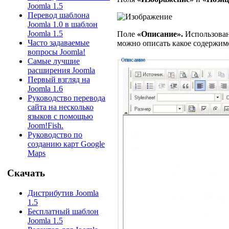
Joomla 1.5
Перевод шаблона
Joomla 1.0 в шаблон
Joomla 1.5
Поле
«Описание».
Использовани
Часто задаваемые
можно описать какое содержимо
вопросы Joomla!
Самые лучшие
расширения Joomla
Первый взгляд на
Joomla 1.6
Руководство перевода
сайта на несколько
языков с помощью
Joom!Fish.
Руководство по
созданию карт Google
Maps
Скачать
Дистрибутив Joomla
1.5
Бесплатный шаблон
Joomla 1.5