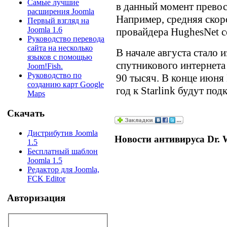
Самые лучшие
в данный момент превос
расширения Joomla
Например, средняя скор
Первый взгляд на
Joomla 1.6
провайдера HughesNet со
Руководство перевода
сайта на несколько
В начале августа стало 
языков с помощью
спутникового интернета 
Joom!Fish.
Руководство по
90 тысяч. В конце июн
созданию карт Google
год к Starlink будут по
Maps
Скачать
Дистрибутив Joomla
Новости антивируса Dr. 
1.5
Бесплатный шаблон
Joomla 1.5
Редактор для Joomla,
FCK Editor
Авторизация