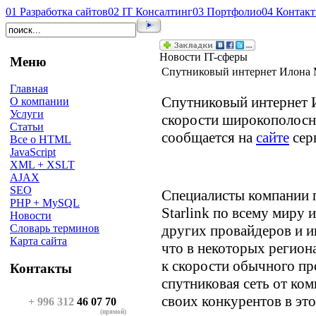
01
Разработка сайтов
02
IT Консалтинг
03
Портфолио
04
Контак
Новости IT-сферы
Меню
Спутниковый интернет Илона М
Главная
Спутниковый интернет 
О компании
Услуги
скорости широкополосно
Статьи
сообщается на
сайте
серв
Все о HTML
JavaScript
XML + XSLT
AJAX
SEO
Специалисты компании 
PHP + MySQL
Starlink по всему миру 
Новости
других провайдеров и ин
Словарь терминов
Карта сайта
что в некоторых региона
к скорости обычного пр
Контакты
спутниковая сеть от ко
своих конкурентов в это
+ 996 312
46 07 70
(прямой)