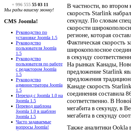
+ 996 555
55 03 11
В частности, во втором
Мы рады вашему звонку!
скорость Starlink набра
секунду. По словам спец
CMS Joomla!
скорости широкополосн
Руководство по
регионе, которая состав
установке Joomla 1.5
Фактическая скорость за
Руководство
пользователя Joomla
широкополосное соедине
1.5
в секунду соответственн
Руководство
На рынках Канады, Нов
пользователя по работе
с редактором Joomla
предложение Starlink яв
1.5
предложения традицион
Руководство
администратора Joomla
Канаде скорость Starlin
1.5
соединения составила 86
Переход с Joomla 1.0 на
соответственно. В Ново
Joomla 1.5
Перевод шаблона
мегабита в секунду, в В
Joomla 1.0 в шаблон
мегабита в секунду соот
Joomla 1.5
Часто задаваемые
Также аналитики Ookla 
вопросы Joomla!